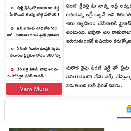
న్స్‌మెంట్.!
ఏంటి శ్రీవల్లి మీ నాన్న ఇడ్లీ
షార్ట్ డ్రెస్సుల్లో రాంబాయి రచ్చ.
అనుకున్న ఇడ్లీ బ్యాచ్ అని తిరుప
. హీరోయిన్ తేజస్వి బోల్డ్ మేకోవర్.!
చిరు వ్యాపారం చేసేవారికి ఫైనాన
జెన్ జీ మాస్ ఊచకోత 'దం
అంటుంది. అవునా అని రామరాజు 
దా'.. సినిమాల కంటే మైక్రో డ్రామాల
జరుగుతుందనే విషయం కనుక్కోవ
ను తీయడమే కష్టం.!
పీవీఆర్ సినిమా మాస్టర్ స్కెచ్.
. సాధారణ ప్రేక్షకుల కోసం 300 'స్మా
ర్ట్ సినిమా' స్క్రీన్లు.!
మరొక వైపు ధీరజ్ షర్ట్ తో ప్రే
36 ఏళ్ల క్రిత‌మే చావు అంచు
తెలియకుండా నేను వర్క్ చేస్తున్న
కు వెళ్లొచ్చిన ప్ర‌దీప్ రావ‌త్‌.!
పడుతుంది కానీ ధీరజ్ వినడు.
View More
మరొకవైపు నర్మద, సాగర్ రాత్ర
అదంతా శ్రీవల్లి చూసి కావాల
అందరు బయటకు వస్తారు. సాగర్,