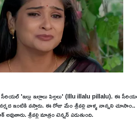
న సీరియల్ 'ఇల్లు ఇల్లాలు పిల్లలు' (Illu illalu pillalu). ఈ సీర
ర్మద ఇంటికి వస్తారు. ఈ రోజు మేం శ్రీవల్లి వాళ్ళ నాన్నని చూసాం.. సైక
 అవుతారు. శ్రీవల్లి మాత్రం టెన్షన్ పడుతుంది.