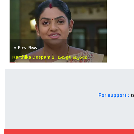
తరువాయి భాగంలో ప్రేమ తన పుట్
వాళ్ళ ఇంటిముందుకి నెట్టేస్తాడు
« Prev News
Karthika Deepam 2 : సుమిత్రని ఒప్పించిన
జ్యోత్స్న.. దీప ఉండాలంట!
For support :
t