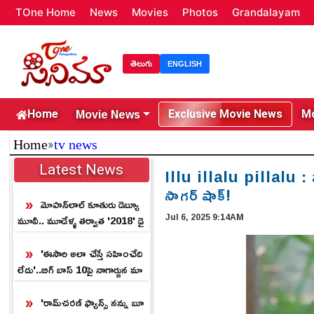
TOne Home
News
Movies
Photos
Grandalayam
తెలుగు
ENGLISH
Movie News
Home
Exclusive Movie News
Mo
»
Home
tv news
Latest News
Illu illalu pillalu : పు
సాగర్ షాక్!
మోహన్‌లాల్ కూతురు డెబ్యూ
Jul 6, 2025 9:14AM
మూవీ.. మూడేళ్ళ తర్వాత '2018' డై
రెక్టర్ సంచలనం.!
'ఈసారి అలా చేస్తే సహించేది
లేదు'..బిగ్ బాస్ 10పై నాగార్జున మా
స్ వార్నింగ్!
'రామ్‌చరణ్ ఫ్యాన్స్ న‌న్ను బూ