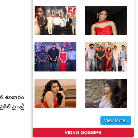
ియల్ శనివారం
ిల్ పై ఇడ్లీ
View More..
VIDEO GOSSIPS