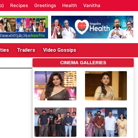
o)
Recipes
Greetings
Health
Vanitha
ties
Trailers
Video Gossips
CINEMA GALLERIES