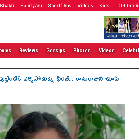
Bhakti
Sahityam
Shortfilms
Videos
Kids
TORi(Radi
vies
Reviews
Gossips
Photos
Videos
Celebri
ట్టింటికి వెళ్ళిపోమన్న ధీరజ్.. రామరాజుని‌ చూసి