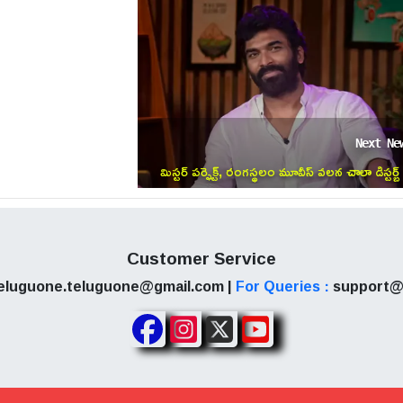
టింటి వాళ్ళ ఫోటో చూసి బాధపడుతుంటే మరి మీ ఇంటికి వెళ్ళు అ
. ఆ తర్వాత ఏం జరిగిందో తెలియాలంటే తర్వాతి ఎపిసోడ్ వరకు ఆగాల్స
Next Ne
మిస్టర్ పర్ఫెక్ట్, రంగస్థలం మూవీస్ వలన చాలా డిస్టర్బ్
అయ్యాను..
Customer Service
eluguone.teluguone@gmail.com |
For Queries :
support@