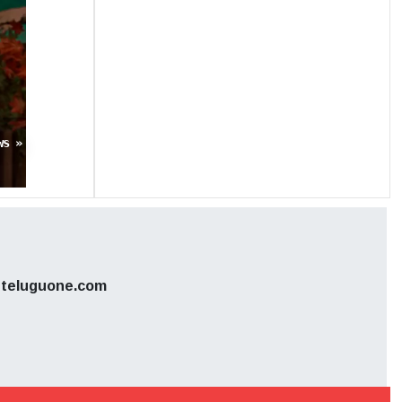
ంటు ప్రేమని
ిందే.
ws »
teluguone.com