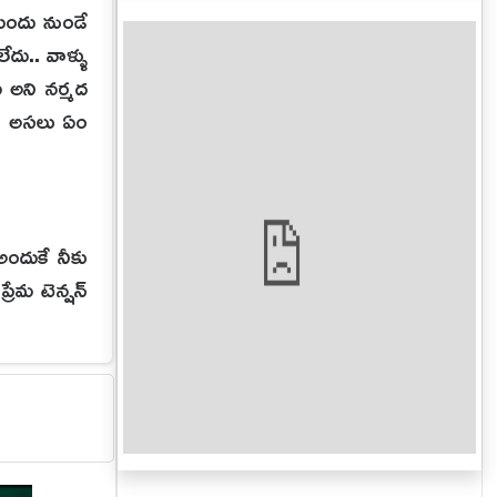
ముందు నుండే
ేదు.. వాళ్ళు
డట అని నర్మద
.. అసలు ఏం
అందుకే నీకు
్రేమ టెన్షన్
్ అవుతాడు.
రుస్తుంది.
వుతాడు.