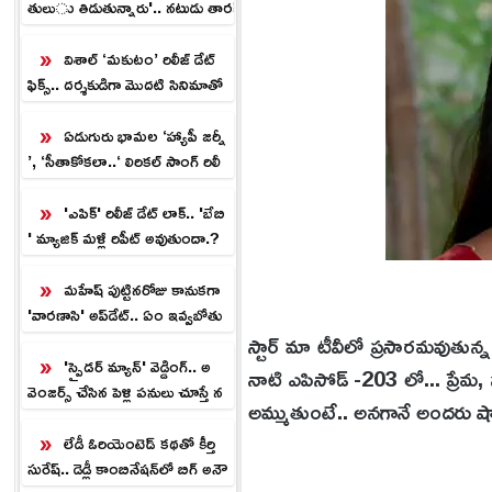
తులు తిడుతున్నారు'.. నటుడు తారక్
పొన్నప్ప ఆవేద‌న‌.!
విశాల్ ‘మకుటం’ రిలీజ్ డేట్
ఫిక్స్.. దర్శకుడిగా మొదటి సినిమాతో
నే సంచలనం.!
ఏడుగురు భామల ‘హ్యాపీ జర్నీ
’, ‘సీతాకోకలా..‘ లిరికల్ సాంగ్ రిలీ
జ్.!
'ఎపిక్' రిలీజ్ డేట్ లాక్.. 'బేబి
' మ్యాజిక్ మళ్లీ రిపీట్ అవుతుందా.?
మహేష్ పుట్టినరోజు కానుకగా
'వారణాసి' అప్‌డేట్.. ఏం ఇవ్వ‌బోతు
న్నారో తెలుసా.?
స్టార్ మా టీవీలో ప్రసారమవుతున్
'స్పైడర్‌ మ్యాన్‌' వెడ్డింగ్.. అ
నాటి ఎపిసోడ్ -203 లో... ప్రేమ, న
వెంజర్స్ చేసిన పెళ్లి పనులు చూస్తే న
అమ్ముతుంటే.. అనగానే అందరు షాక్
వ్వు ఆగదు.!
లేడీ ఓరియెంటెడ్ కథతో కీర్తి
సురేష్‌.. డెడ్లీ కాంబినేషన్‌లో బిగ్ అనౌ