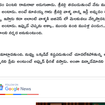
 అమ్మడం ఏంటని రామరాజు అడుగుతాడు. శ్రీవల్లి తడబడుతుంటే నేను 
తి అంటాడు. అంటే మావయ్య గారు శ్రీవల్లి వాళ్ళ నాన్న ఇడ్లీ అమ్మడం ల
్స్ ఇస్తారు కదా అలాంటి వాళ్ళకి బిజినెస్ లో మెలకువలు నేర్పిస్తా
అంటాడు. ఇప్పుడే చెప్పను అక్కా.. ముందు ఉంది ముసళ్ల పండుగ
ాలని నర్మద అనుకుంటుంది.
మ మాట్లాడతుంది. నువ్వు ఒక్కడివే కష్టపడుతుంటే చూడలేకపోతున్న 
ానని ప్రేమ అంటుంటే అప్పుడ్ ధీరజ్ వస్తాడు. అంతా విన్నాడేమోనని ప
ి బయట కూర్చొని ఉంటారు. సాగర్ గవర్నమెంట్ జాబ్ కోసం ప్రిపేర
నే రామరాజుకి చూపించాలని అనుకుంటుంది. మావయ్య దొంగ అంటూ అ
 నర్మదలని రామరాజు చూస్తాడు. రామారాజుని చూసి సాగర్ షాక్ అ