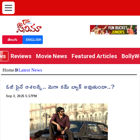
తెలుగు
ENGLISH
ews
Reviews
Movie News
Featured Articles
Bolly
»
Home
Latest News
ఓజీ పైనే ఆశలన్నీ.. మెగా కమ్ బ్యాక్ అవుతుందా..?
Sep 3, 2025 5:17PM