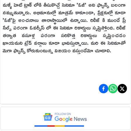
మళ్ళీ హిట్ ట్రాక్ లోకి తీసుకొచ్చే సినిమా 'ఓజీ' అని ఫ్యాన్స్ బలంగా
నమ్ముతున్నారు. అభిమానుల్లో మాత్రమే కాకూండా, ప్రేక్షకుల్లో కూడా
'ఓజీ'పై అంచనాలు తారాస్థాయిలో ఉన్నాయి. రిలీజ్ కి ముందే ప్రీ
సేల్స్ పరంగా ఓవర్సీస్ లో ఈ సినిమా రికార్డులు సృష్టిస్తోంది. రిలీజ్
తర్వాత వసూళ్ల పరంగా సరికొత్త రికార్డులు సృష్టించడం
ఖాయమని ట్రేడ్ వర్గాలు కూడా భావిస్తున్నాయి. మరి ఈ సినిమాతో
మెగా ఫ్యాన్స్ కోరుకుంటున్న విజయం వస్తుందేమో చూడాలి.