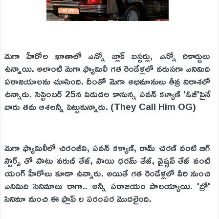
మెగా హీరోల ఖాతాలో ఎన్నో బ్లాక్ బస్టర్లు, ఎన్నో రికార్డులు
ఉన్నాయి. అలాంటి మెగా ఫ్యామిలీ గత రెండేళ్లలో వరుసగా ఎనిమిది
పరాజయాలను చూసింది. దీంతో మెగా అభిమానులు తీవ్ర నిరాశలో
ఉన్నారు. సెప్టెంబర్ 25న విడుదల కానున్న పవన్ కళ్యాణ్ 'ఓజీ'పైనే
వారు తమ ఆశలన్నీ పెట్టుకున్నారు. (They Call Him OG)
మెగా ఫ్యామిలీలో చిరంజీవి, పవన్ కళ్యాణ్, రామ్ చరణ్ వంటి బిగ్
స్టార్స్ తో పాటు వరుణ్ తేజ్, సాయి ధరమ్ తేజ్, వైష్ణవ్ తేజ్ వంటి
యంగ్ హీరోలు కూడా ఉన్నారు. అయితే గత రెండేళ్లలో వీరి నుంచి
ఎనిమిది సినిమాలు రాగా.. అన్నీ పరాజయం పాలయ్యాయి. 'బ్రో'
సినిమా నుంచి ఈ ఫ్లాప్ ల పరంపర మొదలైంది.