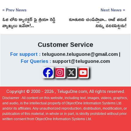
« Prev News
Next News »
ఓజి లోని క్యారక్టర్ పై శ్రియా రెడ్డి
కూతురిని చంపేస్తావా.. రాజ్ తరుణ్
వ్యాఖ్యలు ఇవేనా!..
నిన్ను వదిలిపెట్టను!
Customer Service
For support :
teluguone.teluguone@gmail.com |
For Queries :
support@teluguone.com
Copyright © 2000 -
2026
, TeluguOne.com, All rights reserved.
Disclaimer :
All content on this website, including text, images, videos, graphics,
and audio, is the intellectual property of ObjectOne Information Systems Ltd.
and/or its affiliates. Any unauthorized reproduction, distribution, modification, or
publication of this material, in whole or in part, is strictly prohibited without prior
written consent from ObjectOne Information Systems Ltd.