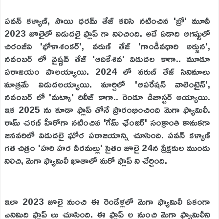
పవన్ కళ్యాణ్, సాయి ధరమ్ తేజ్ కలిసి నటించిన 'బ్రో' మూవీ
2023 జూలైలో విడుదలై ఫ్లాప్ గా నిలిచింది. అదే ఏడాది ఆగష్టులో
చిరంజీవి 'భోళాశంకర్', వరుణ్ తేజ్ 'గాండీవధారి అర్జున',
నవంబర్ లో వైష్ణవ్ తేజ్ 'ఆదికేశవ' విడుదల కాగా.. మూడూ
పరాజయం పాలయ్యాయి. 2024 లో వరుణ్ తేజ్ సినిమాలు
మాత్రమే విడుదలయ్యాయి. మార్చిలో 'ఆపరేషన్ వాలెంటైన్',
నవంబర్ లో 'మట్కా' రిలీజ్ కాగా.. రెండూ డిజాస్టర్ అయ్యాయి.
ఇక 2025 ను కూడా ఫ్లాప్ తోనే ప్రారంభించింది మెగా ఫ్యామిలీ.
రామ్ చరణ్ హీరోగా నటించిన 'గేమ్ ఛేంజర్' సంక్రాంతి కానుకగా
జనవరిలో విడుదలై ఘోర పరాజయాన్ని చూసింది. పవన్ కళ్యాణ్
గత చిత్రం 'హరి హర వీరమల్లు' సైతం జూలై 24న ప్రేక్షకుల ముందు
నిలిచి, మెగా ఫ్యామిలీ ఖాతాలో మరో ఫ్లాప్ ని చేర్చింది.
ఇలా 2023 జూలై నుంచి ఈ రెండేళ్లలో మెగా ఫ్యామిలీ ఏకంగా
ఎనిమిది ఫ్లాప్ లు చూసింది. ఈ ఫ్లాప్ ల నుంచి మెగా ఫ్యామిలీని