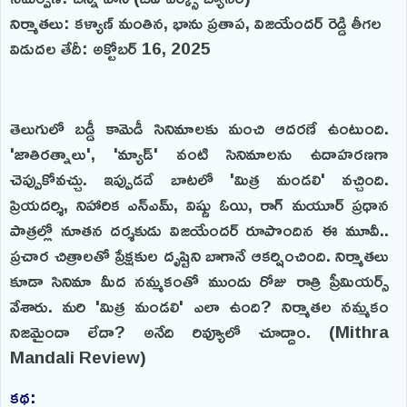
నిర్మాతలు: కళ్యాణ్ మంతిన, భాను ప్రతాప, విజయేందర్ రెడ్డి తీగల
విడుదల తేదీ: అక్టోబర్ 16, 2025
తెలుగులో బడ్డీ కామెడీ సినిమాలకు మంచి ఆదరణే ఉంటుంది.
'జాతిరత్నాలు', 'మ్యాడ్' వంటి సినిమాలను ఉదాహరణగా
చెప్పుకోవచ్చు. ఇప్పుడదే బాటలో 'మిత్ర మండలి' వచ్చింది.
ప్రియదర్శి, నిహారిక ఎన్ఎమ్, విష్ణు ఓయి, రాగ్ మయూర్ ప్రధాన
పాత్రల్లో నూతన దర్శకుడు విజయేందర్ రూపొందిన ఈ మూవీ..
ప్రచార చిత్రాలతో ప్రేక్షకుల దృష్టిని బాగానే ఆకర్షించింది. నిర్మాతలు
కూడా సినిమా మీద నమ్మకంతో ముందు రోజు రాత్రి ప్రీమియర్స్
వేశారు. మరి 'మిత్ర మండలి' ఎలా ఉంది? నిర్మాతల నమ్మకం
నిజమైందా లేదా? అనేది రివ్యూలో చూద్దాం. (Mithra
Mandali Review)
కథ: