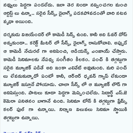
నవ్వులు పెద్దగా పండలేదు. ఇలా తెర నిండా నవ్వించగల మంచి
ఆర్టిస్ట్ లు ఉన్నా.. సరైన సీన్స్, డైలాగ్స్ పడకపోవడంతో వారి నటన
వృధా అయింది.
దర్శకుడు విజయేందర్ లో కామెడీ సెన్స్ ఉంది. కానీ అది ఓవర్ డోస్
అవ్వకుండా.. కరెక్ట్ మీటర్ లో సీన్స్, డైలాగ్స్ రాసుకోవాలి. అప్పుడే
ఆ కామెడీ నేచురల్ గా అనిపించి, ఆడియన్స్ ఎంజాయ్ చేస్తారు.
కామెడీ సినిమాలకు నేపథ్య సంగీతం కీలకం. పంచ్ కి తగ్గట్టుగా
సరైన మ్యూజిక్ పడితే అది ఇంకా ఎలివేట్ అవుతుంది. మరి పంచ్
లు లేవనుకున్నాడో ఏంటో కానీ, ఆర్ఆర్ ధృవన్ గ్యాప్ లేకుండా
మ్యూజిక్ ఇస్తూనే పోయాడు. చాలా సీన్స్ లో ఆ మ్యూజిక్ లౌడ్ గా
అనిపిస్తుంది. పాటలు కూడా పెద్దగా మెప్పించలేదు. సిద్ధార్థ్ ఎస్.జె
కెమెరా పనితనం బాగానే ఉంది. సినిమా టోన్ కి తగ్గట్టుగా ఫ్రేమ్స్
కలర్ ఫుల్ గా ఉన్నాయి. నిర్మాణ విలువలు సినిమా స్థాయికి
తగ్గట్టుగా ఉన్నాయి.