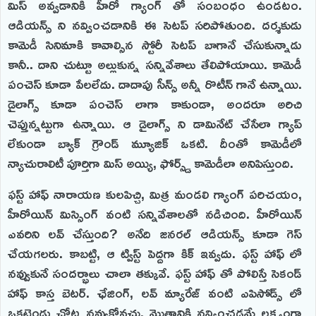
మిస్ అవ్వడానికి హీరో గ్యాంగ్ తో సంబంధం ఉండటం.
ఆడియన్స్ ని నవ్వించడానికి ఈ సెటప్ సరిపోతుంది. దర్శకుడు
కామెడీ సినిమాకి కావాల్సిన స్టోరీ సెటప్ బాగానే చేసుకున్నాడు
కానీ.. దాని చుట్టూ అల్లుకున్న సన్నివేశాలు తేలిపోయాయి. కామెడీ
పంచెస్ కూడా పేలలేదు. దాదాపు సీన్స్ అన్నీ రొటీన్ గానే ఉన్నాయి.
డైలాగ్స్ కూడా పంచెస్ లాగా కాకుండా, అందరూ అరిచి
చెప్తున్నట్టుగా ఉన్నాయి. ఆ డైలాగ్స్ ని డామినేట్ చేసేలా గ్యాప్
లేకుండా బ్యాక్ గ్రౌండ్ మ్యూజిక్ ఒకటి. దీంతో కామెడీలో
న్యాచురాలిటీ పూర్తిగా మిస్ అయ్యి, ఫోర్స్డ్ కామెడీలా అనిపిస్తుంది.
ఫస్ట్ హాఫ్ నారాయణ కులపిచ్చి, మిత్ర మండలి గ్యాంగ్ పరిచయం,
హీరోయిన్ మిస్సింగ్ వంటి సన్నివేశాలతో నడిచింది. హీరోయిన్
ఎవరిని లవ్ చేస్తుంది? అనేది జనరల్ ఆడియన్స్ కూడా గెస్
చేయగలరు. కాబట్టి, ఆ ట్విస్ట్ పెద్దగా కిక్ ఇవ్వదు. ఫస్ట్ హాఫ్ లో
నవ్వుకునే సందర్భాలు చాలా తక్కువే. ఫస్ట్ హాఫ్ తో పోలిస్తే సెకండ్
హాఫ్ కాస్త బెటర్. ఛేజింగ్, లవ్ మ్యారేజ్ వంటి ఎపిసోడ్స్ లో
ఒకట్రెండు చోట్ల నవ్వుకోవచ్చు. మొత్తానికి నవ్వించడమే లక్ష్యంగా