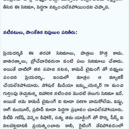
తీసిన ఈ సినిమా, పెద్దగా నవ్వించలేకపోయిందని చెప్పాలి.
నటీనటులు, సాంకేతిక నిపుణుల పనితీరు:
ప్రియదర్శికి ఈ తరహా సినిమాలు, పాత్రలు కొత్త కాదు.
జాతిరత్నాలు, బ్రోచేవారెవరురా వంటి పలు సినిమాలు చేశాడు.
అయితే వాటిలో తన సహజ నటన, కామెడీ టైమింగ్ తో నవ్వులు
పంచిన ప్రియదర్శి.. ఇందులో మాత్రం ఆ మ్యాజిక్
చేయలేకపోయాడు. సోషల్ మీడియా ఇన్ఫ్లుయెన్సర్ గా మంచి
గుర్తింపు తెచ్చుకున్న నిహారిక నటించిన మొదటి తెలుగు సినిమా ఇదే.
అయితే ఆమె కామెడీ టైమింగ్ ని కూడా సరిగా వాడుకోలేదు. విష్ణు,
రాగ్ మయూర్, ప్రసాద్ కూడా పెద్దగా ప్రభావం చూపలేకపోయారు.
వీటీవీ గణేష్, వెన్నెల కిషోర్, సత్య తమ యాక్టింగ్ తో కొన్ని సీన్స్ ని
నిలబెట్టడానికి ప్రయత్నించారు కానీ, రైటింగ్ తేలిపోవడంలో