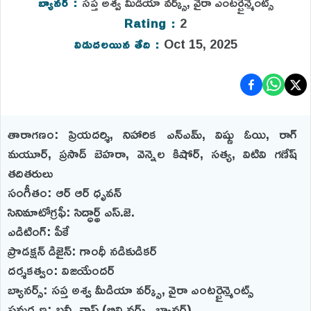
సప్త అశ్వ మీడియా వర్క్స్, వైరా ఎంటర్టైన్మెంట్స్
బ్యానర్ :
2
Rating :
Oct 15, 2025
విడుదలయిన తేది :
తారాగణం: ప్రియదర్శి, నిహారిక ఎన్ఎమ్, విష్ణు ఓయి, రాగ్
మయూర్, ప్రసాద్ బెహరా, వెన్నెల కిషోర్, సత్య, విటివి గణేష్
తదితరులు
సంగీతం: ఆర్ ఆర్ ధృవన్
సినిమాటోగ్రఫీ: సిద్ధార్థ్ ఎస్.జె.
ఎడిటింగ్: పీకే
ప్రొడక్షన్ డిజైన్: గాంధీ నడికుడికర్
దర్శకత్వం: విజయేందర్
బ్యానర్స్: సప్త అశ్వ మీడియా వర్క్స్, వైరా ఎంటర్టైన్మెంట్స్‌
సమర్పణ: బన్నీ వాస్ (బివి వర్క్స్ బ్యానర్‌)