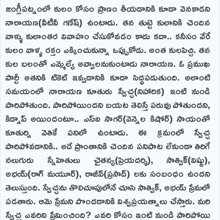
జంగ్లీపట్నంలో కులం కోసం ప్రాణం తీయడానికి కూడా వెనకాడని
నారాయణ(వీటీవీ గణేష్) ఉంటాడు. తన తుట్టె కులానికి చెందిన
వాళ్ళు కులాంతర వివాహం చేసుకోవడం కాదు కదా.. కనీసం వేరే
కులం వాళ్ళ రక్తం ఎక్కించుకున్నా ఒప్పుకోడు. అంత కులపిచ్చి. తన
కుల బలంతో ఎమ్మెల్యే అవ్వాలనుకుంటాడు నారాయణ. ఓ ప్రముఖ
పార్టీ అతనికి టికెట్ ఇవ్వడానికి కూడా సిద్ధపడుతుంది. అలాంటి
సమయంలో నారాయణ కూతురు స్వేచ్ఛ(నిహారిక) ఇంటి నుండి
పారిపోతుంది. పారిపోయిందని బయట తెలిస్తే పరువు పోతుందని,
కిడ్నాప్ అయిందంటూ.. ఎస్ఐ సాగర్(వెన్నెల కిషోర్) సాయంతో
కూతుర్ని వెతికే పనిలో ఉంటాడు. ఈ క్రమంలో స్వేచ్ఛ
పారిపోవడానికి.. అదే ప్రాంతానికి చెందిన పనిపాట లేకుండా తిరిగే
నలుగురు స్నేహితులు చైతన్య(ప్రియదర్శి), సాత్విక్(విష్ణు),
అభయ్(రాగ్ మయూర్), రాజీవ్(ప్రసాద్) లకు సంబంధం ఉందని
తెలుస్తుంది. స్వేచ్ఛను తొలిచూపులోనే చూసి సాత్విక్, అభయ్ ప్రేమలో
పడతారు. ఆమె ప్రేమని పొందడానికి విశ్వప్రయత్నాలు చేస్తారు. మరి
స్వేచ్ఛ ఎవరిని ప్రేమించింది? ఎవరి కోసం ఇంటి నుండి పారిపోయి