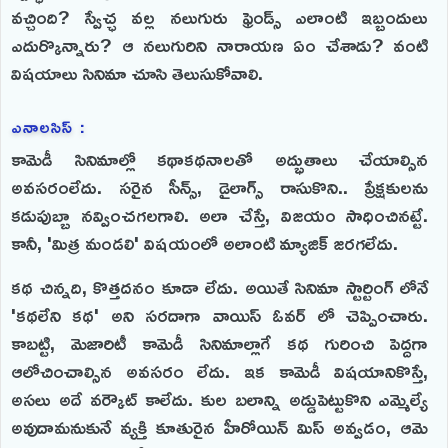
వచ్చింది? స్వేచ్ఛ వల్ల నలుగురు ఫ్రెండ్స్ ఎలాంటి ఇబ్బందులు
ఎదుర్కొన్నారు? ఆ నలుగురిని నారాయణ ఏం చేశాడు? వంటి
విషయాలు సినిమా చూసి తెలుసుకోవాలి.
ఎనాలసిస్ :
కామెడీ సినిమాల్లో కథాకథనాలతో అద్భుతాలు చేయాల్సిన
అవసరంలేదు. సరైన సీన్స్, డైలాగ్స్ రాసుకొని.. ప్రేక్షకులను
కడుపుబ్బా నవ్వించగలగాలి. అలా చేస్తే, విజయం సాధించినట్టే.
కానీ, 'మిత్ర మండలి' విషయంలో అలాంటి మ్యాజిక్ జరగలేదు.
కథ చిన్నది, కొత్తదనం కూడా లేదు. అయితే సినిమా స్టార్టింగ్ లోనే
'కథలేని కథ' అని సరదాగా వాయిస్ ఓవర్ లో చెప్పించారు.
కాబట్టి, మెజారిటీ కామెడీ సినిమాల్లాగే కథ గురించి పెద్దగా
ఆలోచించాల్సిన అవసరం లేదు. ఇక కామెడీ విషయానికొస్తే,
అసలు అదే వర్కౌట్ కాలేదు. కుల బలాన్ని అడ్డుపెట్టుకొని ఎమ్మెల్యే
అవుదామనుకునే వ్యక్తి కూతురైన హీరోయిన్ మిస్ అవ్వడం, ఆమె