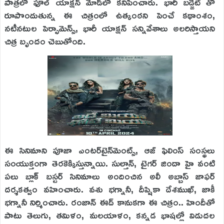
పాత్రలో ఫూల్ యాక్షన్‌ మోడ్‌లో కనిపించారు. భారీ బడ్జెట్ తో
రూపొందుతున్న ఈ చిత్రంలో ఉత్కంఠని పెంచే కథాంశం,
నటీనటుల పెర్ఫామెన్స్, భారీ యాక్షన్ సన్నివేశాలు అలరిస్తాయని
చిత్ర బృందం చెబుతోంది.
ఈ సినిమాని పూజా ఎంటర్‌టైన్‌మెంట్స్‌, ఆజ్‌ ఫిలింస్‌ సంస్థలు
సంయుక్తంగా తెరకెక్కిస్తున్నాయి. సుల్తాన్, టైగర్ జిందా హై వంటి
పలు బ్లాక్ బస్టర్ సినిమాలు అందించిన అలీ అబ్బాస్ జాఫర్
దర్శకత్వం వహించారు. వశు భగ్నానీ, దీప్షికా దేశముఖ్, జాకీ
భగ్నానీ నిర్మించారు. రంజాన్ ఈద్ కానుకగా ఈ చిత్రం.. హిందీతో
పాటు తెలుగు, తమిళం, మలయాళం, కన్నడ భాషల్లో విడుదల