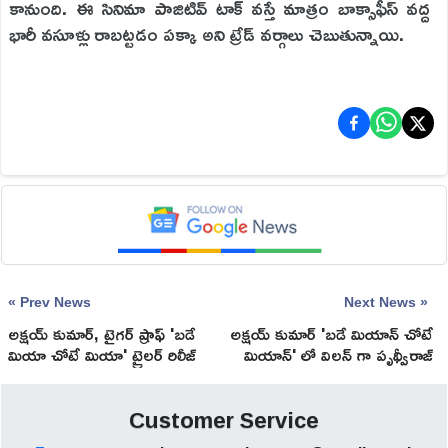
కానుంది. ఈ సినిమా పాజిటివ్ టాక్ వస్తే మాత్రం బాక్సాఫీస్ వద్ద
భారీ వసూళ్లు రాబట్టడం పక్కా అని ట్రేడ్ వర్గాలు చెబుతున్నాయి.
« Prev News
Next News »
అక్షయ్ కుమార్, టైగర్ ష్రాఫ్ 'బడే
అక్షయ్ కుమార్ 'బడే మియాన్‌ చోటే
మియా చోటే మియా' ట్రైలర్ రిలీజ్
మియాన్' లో విలన్ గా పృథ్వీరాజ్
డేట్ ఫిక్స్!
సుకుమారన్
Customer Service