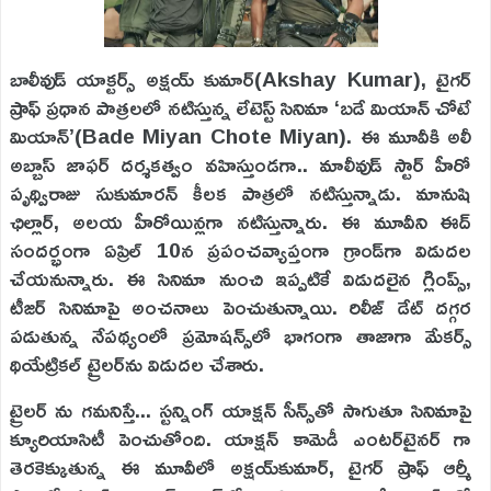
బాలీవుడ్‌ యాక్టర్స్ అక్షయ్‌ కుమార్‌(Akshay Kumar), టైగర్‌
ష్రాఫ్‌ ప్రధాన పాత్రలలో నటిస్తున్న లేటెస్ట్ సినిమా ‘బడే మియాన్‌ చోటే
మియాన్‌’(Bade Miyan Chote Miyan). ఈ మూవీకి అలీ
అబ్బాస్‌ జాఫర్‌ దర్శకత్వం వహిస్తుండగా.. మాలీవుడ్ స్టార్ హీరో
పృథ్విరాజు సుకుమారన్ కీలక పాత్రలో నటిస్తున్నాడు. మానుషి
ఛిల్లార్‌, అలయ హీరోయిన్లగా నటిస్తున్నారు. ఈ మూవీని ఈద్
సందర్భంగా ఏప్రిల్‌ 10న ప్రపంచవ్యాప్తంగా గ్రాండ్‌గా విడుదల
చేయనున్నారు. ఈ సినిమా నుంచి ఇప్పటికే విడుదలైన గ్లింప్స్‌,
టీజర్ సినిమాపై అంచనాలు పెంచుతున్నాయి. రిలీజ్ డేట్ దగ్గర
పడుతున్న నేపథ్యంలో ప్రమోషన్స్‌లో భాగంగా తాజాగా మేకర్స్‌
థియేట్రికల్ ట్రైలర్‌ను విడుదల చేశారు.
ట్రైలర్ ను గమనిస్తే... స్టన్నింగ్ యాక్షన్‌ సీన్స్‌తో సాగుతూ సినిమాపై
క్యూరియాసిటీ పెంచుతోంది. యాక్షన్‌ కామెడీ ఎంటర్‌టైనర్‌ గా
తెరకెక్కుతున్న ఈ మూవీలో అక్షయ్‌కుమార్‌, టైగర్‌ ష్రాఫ్‌ ఆర్మీ