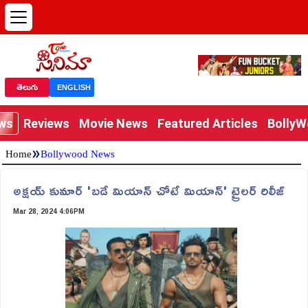
తెలుగు
ENGLISH
ews
Reviews
Movie News
Featured Articles
Bolly
»
Home
Bollywood News
అక్షయ్‌ కుమార్ 'బడే మియాన్‌ చోటే మియాన్‌' ట్రైలర్ రిలీజ్
Mar 28, 2024 4:06PM