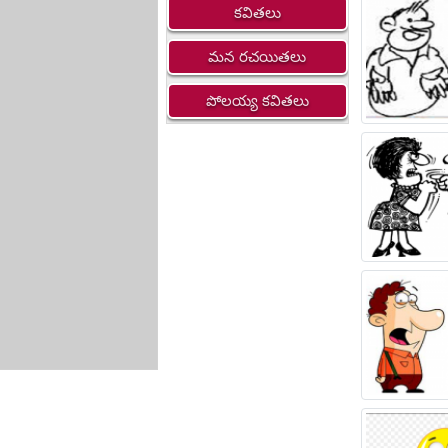
కవితలు
మన రచయితలు
పోలయ్య కవితలు