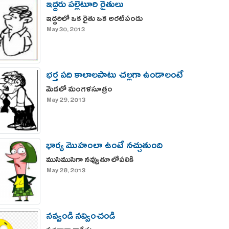
ఇద్దరు పల్లెటూరి రైతులు
ఇద్దరిలో ఒక రైతు ఒక అరటిపండు
May 30, 2013
భర్త పది కాలాలపాటు చల్లగా ఉండాలంటే
మెడలో మంగళసూత్రం
May 29, 2013
భార్య మొహంలా ఉంటే నచ్చుతుంది
ముసిముసిగా నవ్వుతూ లోపలికి
May 28, 2013
నవ్వండి నవ్వించండి