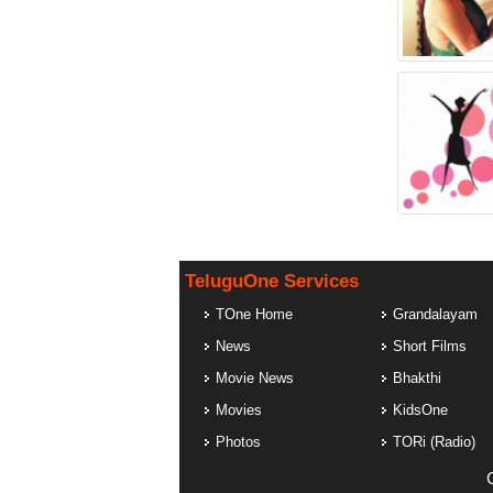
TeluguOne Services
TOne Home
Grandalayam
News
Short Films
Movie News
Bhakthi
Movies
KidsOne
Photos
TORi (Radio)