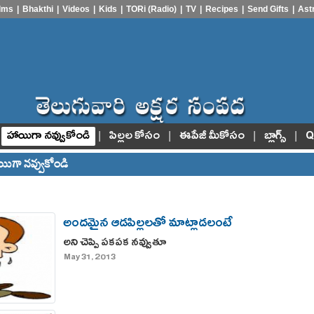
ilms
|
Bhakthi
|
Videos
|
Kids
|
TORi (Radio)
|
TV
|
Recipes
|
Send Gifts
|
Ast
|
|
|
|
హాయిగా నవ్వుకోండి
పిల్లల కోసం
ఈపేజీ మీకోసం
బ్లాగ్స్
Q
యిగా నవ్వుకోండి
అందమైన ఆడపిల్లలతో మాట్లాడలంటే
అని చెప్పి పకపక నవ్వుతూ
May 31, 2013