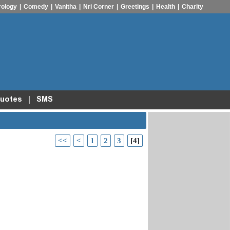
rology
|
Comedy
|
Vanitha
|
Nri Corner
|
Greetings
|
Health
|
Charity
|
uotes
SMS
<<
<
1
2
3
[4]