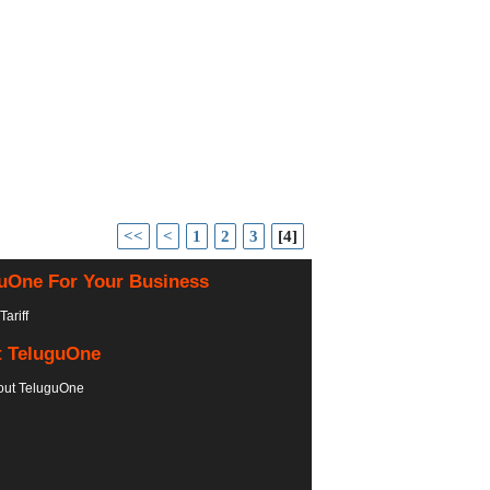
<<
<
1
2
3
[4]
uOne For Your Business
Tariff
 TeluguOne
out TeluguOne