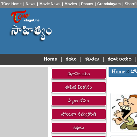
TOne Home
|
News
|
Movie News
|
Movies
|
Photos
|
Grandalayam
|
Shortf
|
|
|
|
Home
కథలు
కవితలు
కథానిలయం
Home
హా
కథానిలయం
ఈపేజీ మీకోసం
పిల్లల కోసం
హాయిగా నవ్వుకోండి
కథలు