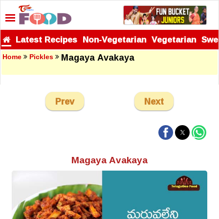
Latest Recipes
Non-Vegetarian
Vegetarian
Swe
Magaya Avakaya
Home
Pickles
Prev
Next
Magaya Avakaya