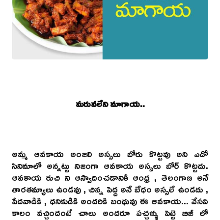
మరువలేని మాగాయ..
అమ్మ ఆవకాయ అంజలి అస్సలు బోరు కొట్టవు అని ఎదో
సినిమాలో అన్నట్టు నిజంగా ఆవకాయ అస్సలు బోర్ కొట్టదు.
ఆవకాయ రుచి ని ఆస్వాదించడానికి ఆంధ్ర , తెలంగాణ అనే
తారతమ్యాలు ఉండవు , చిన్న పెద్ద అనే బేధం అస్సలే ఉండదు ,
పేదవాడికి , ధనికుడికి అందరికి బంధువు ఈ ఆవకాయ... వేసవి
కాలం వచ్చిందంటే చాలు అందరూ పచ్చళ్ళు పెట్టె బిజీ లో