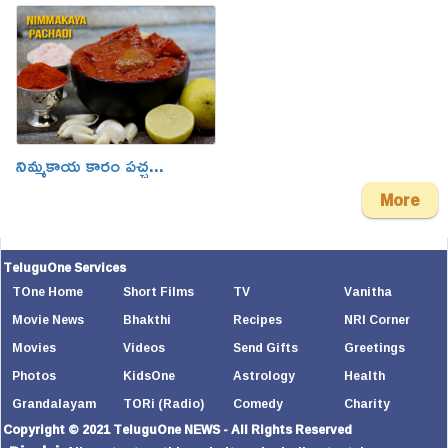
నిమ్మకాయ కారం పచ్చ...
More
TeluguOne Services
TOne Home
Short Films
TV
Vanitha
Movie News
Bhakthi
Recipes
NRI Corner
Movies
Videos
Send Gifts
Greetings
Photos
KidsOne
Astrology
Health
Grandalayam
TORi (Radio)
Comedy
Charity
Copyright © 2021 TeluguOne NEWS - All Rights Reserved