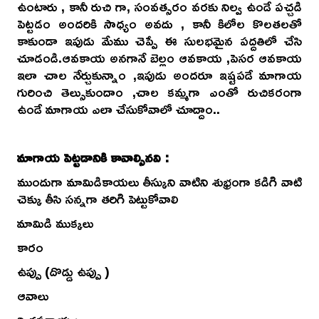
ఉంటారు , కానీ రుచి గా, సంవత్సరం వరకు నిల్వ ఉండే పచ్చడి
పెట్టడం అందరికి సాధ్యం అవదు , కానీ కిలోల కొలతలతో
కాకుండా ఇపుడు మేము చెప్పే ఈ సులభమైన పద్దతిలో చేసి
చూడండి.ఆవకాయ అనగానే బెల్లం ఆవకాయ ,పెసర ఆవకాయ
ఇలా చాల నేర్చుకున్నాం ,ఇపుడు అందరూ ఇష్టపడే మాగాయ
గురించి తెల్సుకుందాం ,చాల కమ్మగా ఎంతో రుచికరంగా
ఉండే మాగాయ ఎలా చేసుకోవాలో చూద్దాం..
మాగాయ పెట్టడానికి కావాల్సినవి :
ముందుగా మామిడికాయలు తీస్కుని వాటిని శుభ్రంగా కడిగి వాటి
చెక్కు తీసి సన్నగా తరిగి పెట్టుకోవాలి
మామిడి ముక్కలు
కారం
ఉప్పు (దొడ్డు ఉప్పు )
ఆవాలు