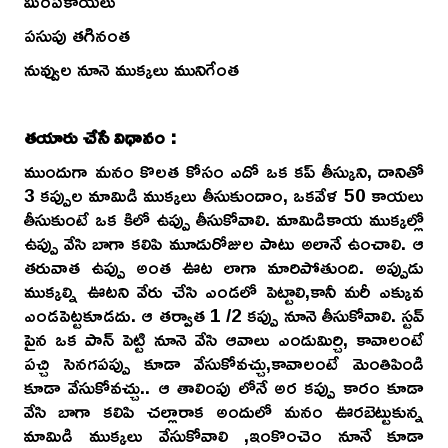
మిరపకాయలు
పసుపు తగినంత
నువ్వుల నూనె ముక్కలు మునిగేంత
తయారు చేసే విధానం :
ముందుగా మనం కొలత కోసం ఎదో ఒక కప్ తీస్కుని, దానితో
3 కప్పుల మామిడి ముక్కలు తీసుకుందాం, ఒకవేళ 50 కాయలు
తీసుకుంటే ఒక కిలో ఉప్పు తీసుకోవాలి. మామిడికాయ ముక్కల్లో
ఉప్పు వేసి బాగా కలిపి మూడురోజుల పాటు అలానే ఉంచాలి. ఆ
తరువాత ఉప్పు అంత ఊట లాగా మారిపోతుంది. అప్పుడు
ముక్కల్ని ఊటని వేరు చేసి ఎండలో పెట్టాలి,కానీ మరీ ఎక్కువ
ఎండపెట్టకూడదు. ఆ తర్వాత 1 /2 కప్పు నూనె తీసుకోవాలి. స్టవ్
పైన ఒక పాన్ పెట్టి నూనె వేసి ఆవాలు ఎండుమిర్చి, కావాలంటే
పచ్చి సెనగపప్పు కూడా వేసుకోవచ్చు,కావాలంటే మెంతిపిండి
కూడా వేసుకోవచ్చు.. ఆ తాలింపు లోనే అర కప్పు కారం కూడా
వేసి బాగా కలిపి చల్లారాక అందులో మనం ఊరబెట్టుకున్న
మామిడి ముక్కలు వేసుకోవాలి ,ఇంకొంచెం నూనే కూడా