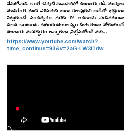
వేసుకోవాలి. అంతే చక్కటి సువాసనతో మాగాయ రెడీ. ముక్కలు
మునిగేంత నూనె పోసుకుని బాగా కలుపుకుని జాడీలో భద్రంగా
పెట్టుకుంటే సంవత్సరం వరకు ఈ ఆవకాయ పాడవకుండా
నిలవ ఉంటుంది. మరింకెందుకాలస్యం మీరు కూడా నోరూరించే
మాగాయ మహాద్భుతం అన్నారుగా ,పెట్టేసుకోండి మరి...
https://www.youtube.com/watch?
time_continue=93&v=2aG-LW3I1dw